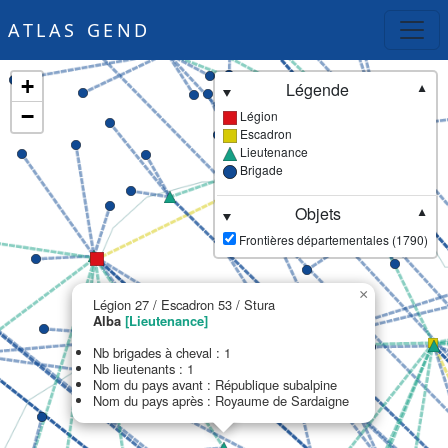
ATLAS GEND
+
Légende
▼
−
Légion
Escadron
Lieutenance
Brigade
Objets
▼
Frontières départementales (1790)
×
Légion 27 / Escadron 53 / Stura
Alba
[Lieutenance]
Nb brigades à cheval : 1
Nb lieutenants : 1
Nom du pays avant : République subalpine
Nom du pays après : Royaume de Sardaigne