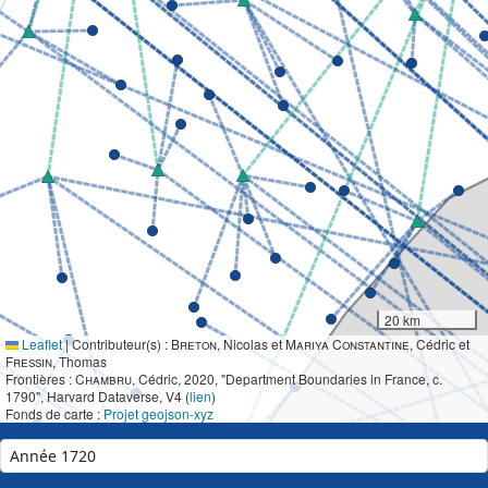
20 km
Leaflet
|
Contributeur(s) :
Breton
, Nicolas et
Mariya Constantine
, Cédric et
Fressin
, Thomas
Frontières :
Chambru
, Cédric, 2020, "Department Boundaries in France, c.
1790", Harvard Dataverse, V4 (
lien
)
Fonds de carte :
Projet geojson-xyz