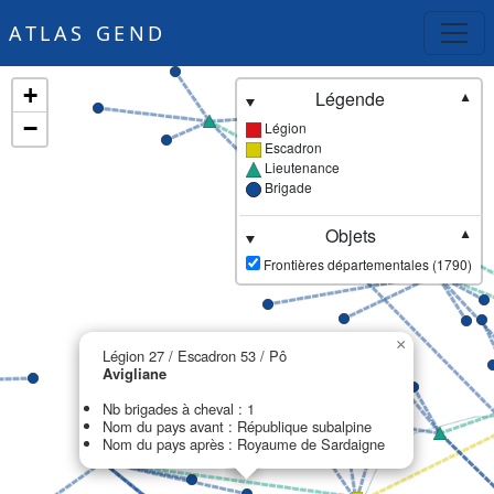
ATLAS GEND
+
Légende
▼
−
Légion
Escadron
Lieutenance
Brigade
Objets
▼
Frontières départementales (1790)
×
Légion 27 / Escadron 53 / Pô
Avigliane
Nb brigades à cheval : 1
Nom du pays avant : République subalpine
Nom du pays après : Royaume de Sardaigne