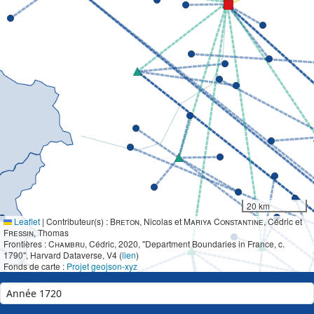
20 km
Leaflet
|
Contributeur(s) :
Breton
, Nicolas et
Mariya Constantine
, Cédric et
Fressin
, Thomas
Frontières :
Chambru
, Cédric, 2020, "Department Boundaries in France, c.
1790", Harvard Dataverse, V4 (
lien
)
Fonds de carte :
Projet geojson-xyz