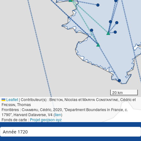
20 km
Leaflet
|
Contributeur(s) :
Breton
, Nicolas et
Mariya Constantine
, Cédric et
Fressin
, Thomas
Frontières :
Chambru
, Cédric, 2020, "Department Boundaries in France, c.
1790", Harvard Dataverse, V4 (
lien
)
Fonds de carte :
Projet geojson-xyz