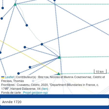
10 km
Leaflet
|
Contributeur(s) :
Breton
, Nicolas et
Mariya Constantine
, Cédric et
Fressin
, Thomas
Frontières :
Chambru
, Cédric, 2020, "Department Boundaries in France, c.
1790", Harvard Dataverse, V4 (
lien
)
Fonds de carte :
Projet geojson-xyz