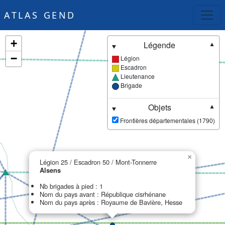
ATLAS GEND
+
Légende
▼
−
Légion
Escadron
Lieutenance
Brigade
Objets
▼
Frontières départementales (1790)
×
Légion 25 / Escadron 50 / Mont-Tonnerre
Alsens
Nb brigades à pied : 1
Nom du pays avant : République cisrhénane
Nom du pays après : Royaume de Bavière, Hesse