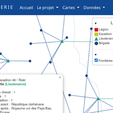
ERIE
(current)
Accueil
Le projet
Cartes
Données
L
Légion
Escadron
Lieutenan
Brigade
Frontières
×
Escadron 49 / Roër
elle
[Lieutenance]
 cheval : 1
s : 1
adron : 1
avant : République cisrhénane
après : Royaume uni des Pays-Bas,
Prusse