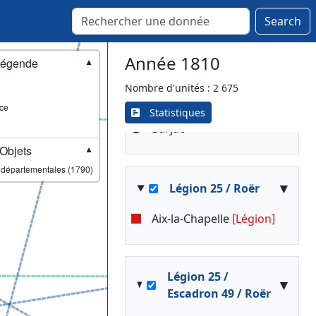
Levignan
Search
Alzon
Uzès
[Lieutenance]
Année 1810
Connaux
égende
▼
Lussan
Nombre d'unités : 2 675
Bagnols
ce
Saint-Esprit
Statistiques
Barjac
Objets
▼
 départementales (1790)
▾
Légion 25 / Roër
Aix-la-Chapelle
[Légion]
Légion 25 /
▾
Escadron 49 / Roër