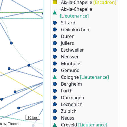
Aix-la-Chapelle
[Escadron]
Aix-la-Chapelle
[Lieutenance]
Sittard
Geilinkirchen
Duren
Juliers
Eschweiler
Neussen
Montjoie
Gemund
Cologne
[Lieutenance]
Bergheim
Furth
Dormagen
Lechenich
Zulpich
10 km
Neuss
ssin
, Thomas
Creveld
[Lieutenance]