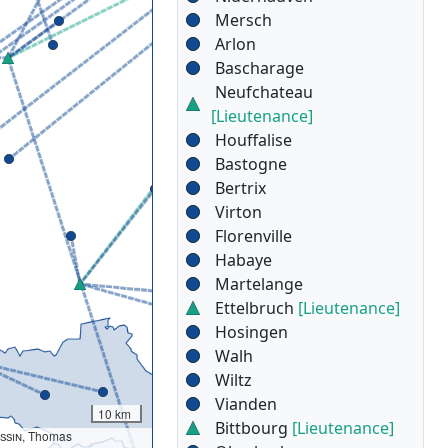
Mersch
Arlon
Bascharage
Neufchateau
[Lieutenance]
Houffalise
Bastogne
Bertrix
Virton
Florenville
Habaye
Martelange
Ettelbruch
[Lieutenance]
Hosingen
Walh
Wiltz
Vianden
10 km
Bittbourg
[Lieutenance]
ssin
, Thomas