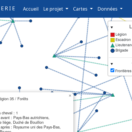
ERIE
(current)
Accueil
Le projet
Cartes
Données
L
Légion
Escadron
Lieutenan
Brigade
Frontières
×
égion 35 / Forêts
 cheval : 1
avant : Pays-Bas autrichiens,
e liège, Duché de Bouillon
après : Royaume uni des Pays-Bas,
Prusse