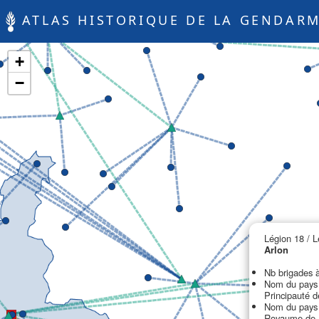
ATLAS HISTORIQUE DE LA GENDARM
+
−
Légion 18 / L
Arlon
Nb brigades à
Nom du pays 
Principauté d
Nom du pays 
Royaume de 