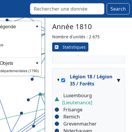
Signy-le-Petit
Search
Fumay
Rethel
[Lieutenance]
Château
Année 1810
égende
▼
Vouzières
Nombre d'unités : 2 675
Lechesnes
ce
Buzancy
Statistiques
Grandpré
Objets
▼
 départementales (1790)
Légion 18 / Légion
▾
35 / Forêts
Luxembourg
[Lieutenance]
Frisange
Remich
Grevenmacher
Niderhauven