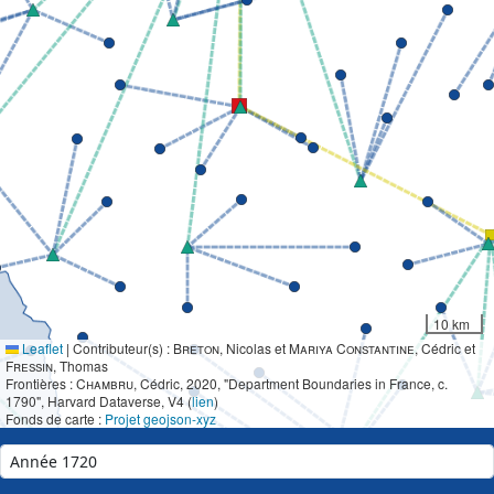
10 km
Leaflet
|
Contributeur(s) :
Breton
, Nicolas et
Mariya Constantine
, Cédric et
Fressin
, Thomas
Frontières :
Chambru
, Cédric, 2020, "Department Boundaries in France, c.
1790", Harvard Dataverse, V4 (
lien
)
Fonds de carte :
Projet geojson-xyz