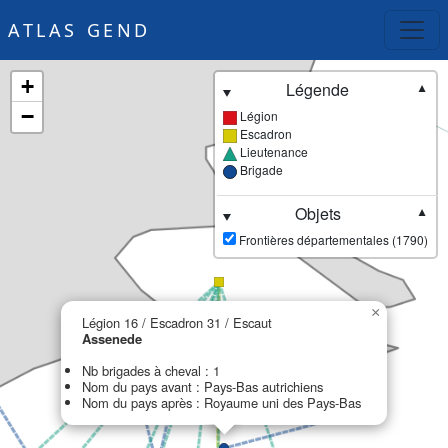
ATLAS GEND
+
Légende
▼
−
Légion
Escadron
Lieutenance
Brigade
Objets
▼
Frontières départementales (1790)
×
Légion 16 / Escadron 31 / Escaut
Assenede
Nb brigades à cheval : 1
Nom du pays avant : Pays-Bas autrichiens
Nom du pays après : Royaume uni des Pays-Bas