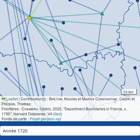
10 km
Leaflet
|
Contributeur(s) :
Breton
, Nicolas et
Mariya Constantine
, Cédric et
Fressin
, Thomas
Frontières :
Chambru
, Cédric, 2020, "Department Boundaries in France, c.
1790", Harvard Dataverse, V4 (
lien
)
Fonds de carte :
Projet geojson-xyz