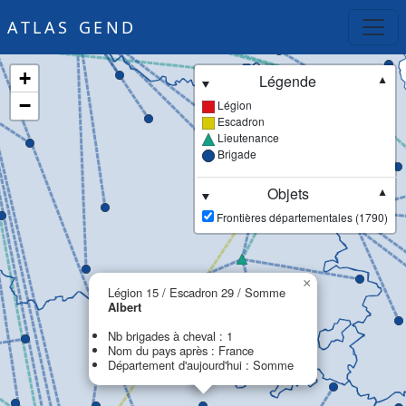
ATLAS GEND
+
Légende
▼
−
Légion
Escadron
Lieutenance
Brigade
Objets
▼
Frontières départementales (1790)
×
Légion 15 / Escadron 29 / Somme
Albert
Nb brigades à cheval : 1
Nom du pays après : France
Département d'aujourd'hui : Somme