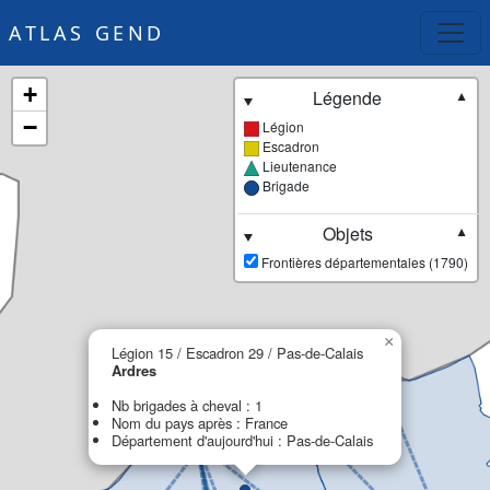
ATLAS GEND
+
Légende
▼
−
Légion
Escadron
Lieutenance
Brigade
Objets
▼
Frontières départementales (1790)
×
Légion 15 / Escadron 29 / Pas-de-Calais
Ardres
Nb brigades à cheval : 1
Nom du pays après : France
Département d'aujourd'hui : Pas-de-Calais