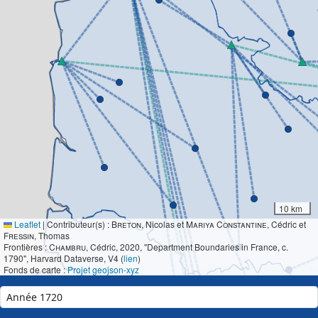
10 km
Leaflet
|
Contributeur(s) :
Breton
, Nicolas et
Mariya Constantine
, Cédric et
Fressin
, Thomas
Frontières :
Chambru
, Cédric, 2020, "Department Boundaries in France, c.
1790", Harvard Dataverse, V4 (
lien
)
Fonds de carte :
Projet geojson-xyz