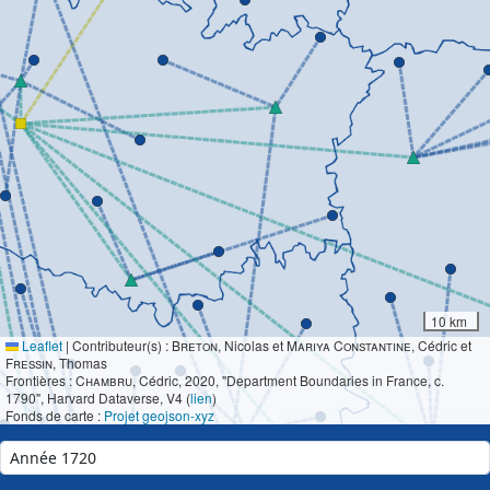
10 km
Leaflet
|
Contributeur(s) :
Breton
, Nicolas et
Mariya Constantine
, Cédric et
Fressin
, Thomas
Frontières :
Chambru
, Cédric, 2020, "Department Boundaries in France, c.
1790", Harvard Dataverse, V4 (
lien
)
Fonds de carte :
Projet geojson-xyz