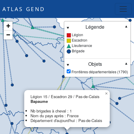
ATLAS GEND
+
Légende
▼
−
Légion
Escadron
Lieutenance
Brigade
Objets
▼
Frontières départementales (1790)
×
Légion 15 / Escadron 29 / Pas-de-Calais
Bapaume
Nb brigades à cheval : 1
Nom du pays après : France
Département d'aujourd'hui : Pas-de-Calais