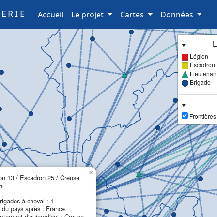
ERIE
(current)
Accueil
Le projet
Cartes
Données
L
Légion
Escadron
Lieutenan
Brigade
Frontières
×
on 13 / Escadron 25 / Creuse
n
rigades à cheval : 1
du pays après : France
rtement d'aujourd'hui : Creuse