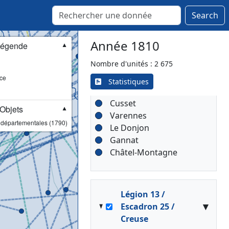
Montluçon
[Lieutenance]
Search
Montmarault
Cérilly
Huriel
Année 1810
égende
▼
Hérisson
Nombre d'unités : 2 675
Chantelle
ce
Marcillat
Statistiques
La Palisse
[Lieutenance]
Cusset
Objets
▼
Varennes
 départementales (1790)
Le Donjon
Gannat
Châtel-Montagne
Légion 13 /
▾
Escadron 25 /
Creuse