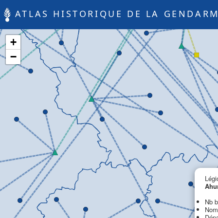
ATLAS HISTORIQUE DE LA GENDARM
+
−
Légi
Ahu
Nb b
Nom 
Dépa