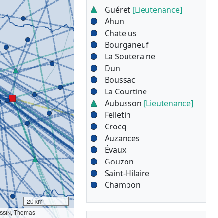
Guéret
[Lieutenance]
Ahun
Chatelus
Bourganeuf
La Souteraine
Dun
Boussac
La Courtine
Aubusson
[Lieutenance]
Felletin
Crocq
Auzances
Évaux
Gouzon
Saint-Hilaire
Chambon
20 km
ssin
, Thomas