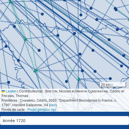
20 km
Leaflet
|
Contributeur(s) :
Breton
, Nicolas et
Mariya Constantine
, Cédric et
Fressin
, Thomas
Frontières :
Chambru
, Cédric, 2020, "Department Boundaries in France, c.
1790", Harvard Dataverse, V4 (
lien
)
Fonds de carte :
Projet geojson-xyz