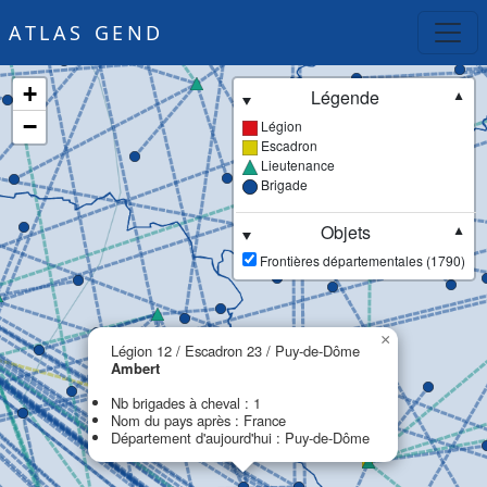
ATLAS GEND
+
Légende
▼
−
Légion
Escadron
Lieutenance
Brigade
Objets
▼
Frontières départementales (1790)
×
Légion 12 / Escadron 23 / Puy-de-Dôme
Ambert
Nb brigades à cheval : 1
Nom du pays après : France
Département d'aujourd'hui : Puy-de-Dôme