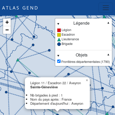
ATLAS GEND
+
Légende
▼
−
Légion
Escadron
Lieutenance
Brigade
Objets
▼
Frontières départementales (1790)
×
Légion 11 / Escadron 22 / Aveyron
Sainte-Géneviève
Nb brigades à pied : 1
Nom du pays après : France
Département d'aujourd'hui : Aveyron