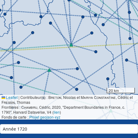
20 km
Leaflet
|
Contributeur(s) :
Breton
, Nicolas et
Mariya Constantine
, Cédric et
Fressin
, Thomas
Frontières :
Chambru
, Cédric, 2020, "Department Boundaries in France, c.
1790", Harvard Dataverse, V4 (
lien
)
Fonds de carte :
Projet geojson-xyz