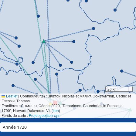
20 km
Leaflet
|
Contributeur(s) :
Breton
, Nicolas et
Mariya Constantine
, Cédric et
Fressin
, Thomas
Frontières :
Chambru
, Cédric, 2020, "Department Boundaries in France, c.
1790", Harvard Dataverse, V4 (
lien
)
Fonds de carte :
Projet geojson-xyz