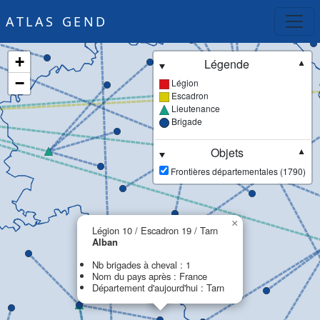
ATLAS GEND
+
Légende
▼
−
Légion
Escadron
Lieutenance
Brigade
Objets
▼
Frontières départementales (1790)
×
Légion 10 / Escadron 19 / Tarn
Alban
Nb brigades à cheval : 1
Nom du pays après : France
Département d'aujourd'hui : Tarn