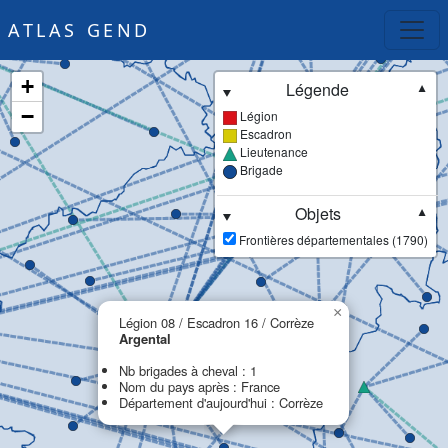
ATLAS GEND
+
Légende
▼
−
Légion
Escadron
Lieutenance
Brigade
Objets
▼
Frontières départementales (1790)
×
Légion 08 / Escadron 16 / Corrèze
Argental
Nb brigades à cheval : 1
Nom du pays après : France
Département d'aujourd'hui : Corrèze