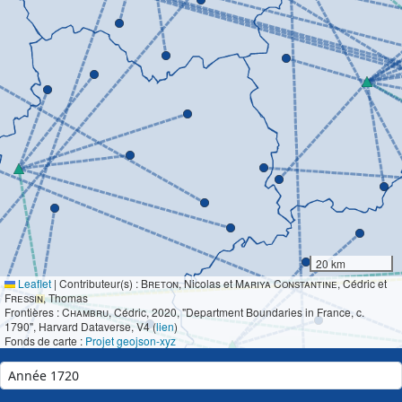
20 km
Leaflet
|
Contributeur(s) :
Breton
, Nicolas et
Mariya Constantine
, Cédric et
Fressin
, Thomas
Frontières :
Chambru
, Cédric, 2020, "Department Boundaries in France, c.
1790", Harvard Dataverse, V4 (
lien
)
Fonds de carte :
Projet geojson-xyz