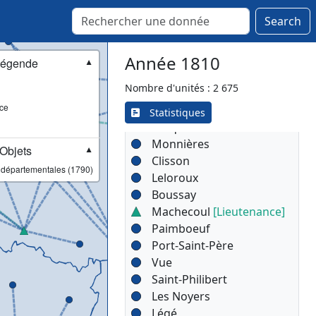
Search
Nantes
[Lieutenance]
Vallet
Année 1810
Chemin-Nantais
égende
▼
Aigrefeuille
Nombre d'unités : 2 675
Les Sorinières
ce
Sautron
Statistiques
Carquefou
Monnières
Objets
▼
Clisson
 départementales (1790)
Leloroux
Boussay
Machecoul
[Lieutenance]
Paimboeuf
Port-Saint-Père
Vue
Saint-Philibert
Les Noyers
Légé