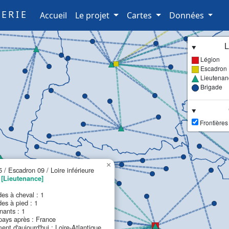
ERIE
(current)
Accueil
Le projet
Cartes
Données
L
Légion
Escadron
Lieutenan
Brigade
Frontières
×
 / Escadron 09 / Loire inférieure
s
[Lieutenance]
es à cheval : 1
es à pied : 1
nants : 1
ays après : France
nt d'aujourd'hui : Loire-Atlantique