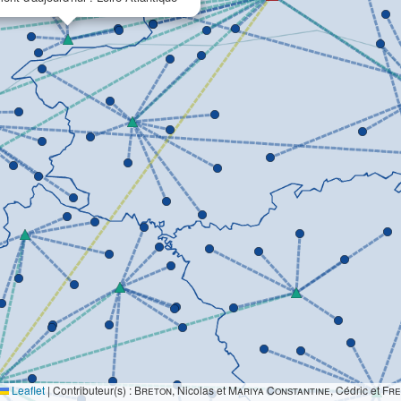
Leaflet
|
Contributeur(s) :
Breton
, Nicolas et
Mariya Constantine
, Cédric et
Fre