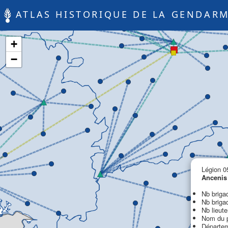
ATLAS HISTORIQUE DE LA GENDARM
+
−
Légion 05
Anceni
Nb brigad
Nb brigad
Nb lieute
Nom du p
Départeme