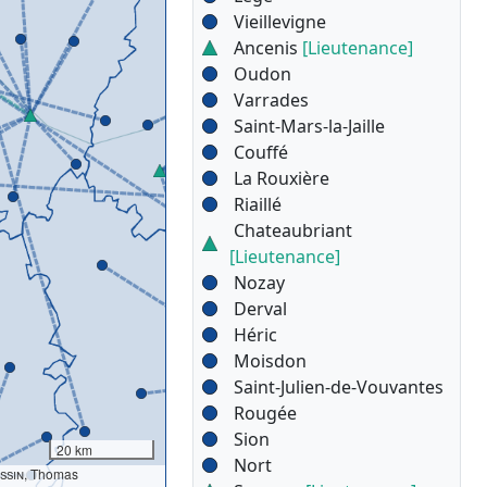
Vieillevigne
Ancenis
[Lieutenance]
Oudon
Varrades
Saint-Mars-la-Jaille
Couffé
La Rouxière
Riaillé
Chateaubriant
[Lieutenance]
Nozay
Derval
Héric
Moisdon
Saint-Julien-de-Vouvantes
Rougée
Sion
20 km
Nort
ssin
, Thomas