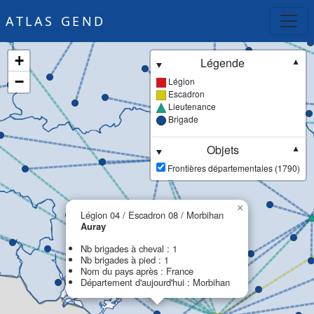
ATLAS GEND
+
Légende
▼
−
Légion
Escadron
Lieutenance
Brigade
Objets
▼
Frontières départementales (1790)
×
Légion 04 / Escadron 08 / Morbihan
Auray
Nb brigades à cheval : 1
Nb brigades à pied : 1
Nom du pays après : France
Département d'aujourd'hui : Morbihan