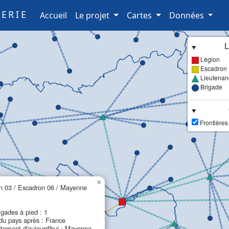
ERIE
(current)
Accueil
Le projet
Cartes
Données
L
Légion
Escadron
Lieutenan
Brigade
Frontières
×
n 03 / Escadron 06 / Mayenne
igades à pied : 1
u pays après : France
tement d'aujourd'hui : Mayenne