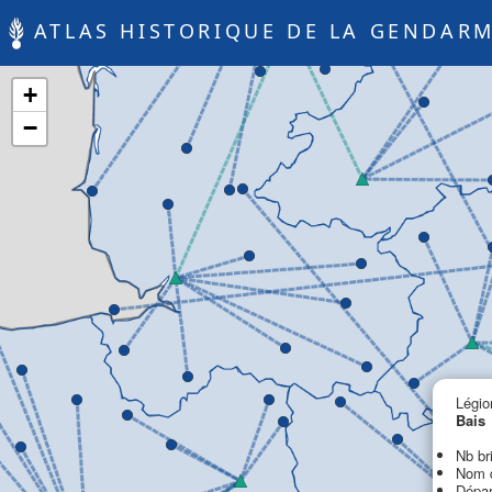
ATLAS HISTORIQUE DE LA GENDARM
+
−
Légio
Bais
Nb br
Nom d
Dépar