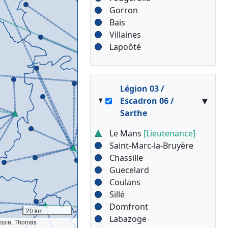
Gorron
Bais
Villaines
Lapoôté
Légion 03 /
▾
Escadron 06 /
Sarthe
Le Mans
[Lieutenance]
Saint-Marc-la-Bruyère
Chassille
Guecelard
Coulans
Sillé
Domfront
20 km
Labazoge
ssin
, Thomas