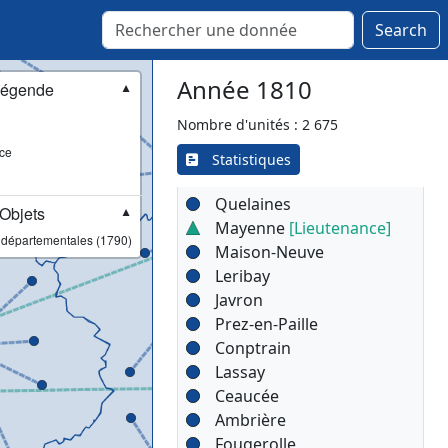
Château-Gonthier
Search
[Lieutenance]
Saint-Denis-d'Anjou
Année 1810
Grez-en-Bouëre
égende
▼
Craon
Nombre d'unités : 2 675
Congrier
ce
Cuillé
Statistiques
Cossé-le-Vivien
Quelaines
Objets
▼
Mayenne
[Lieutenance]
 départementales (1790)
Maison-Neuve
Leribay
Javron
Prez-en-Paille
Conptrain
Lassay
Ceaucée
Ambrière
Fougerolle