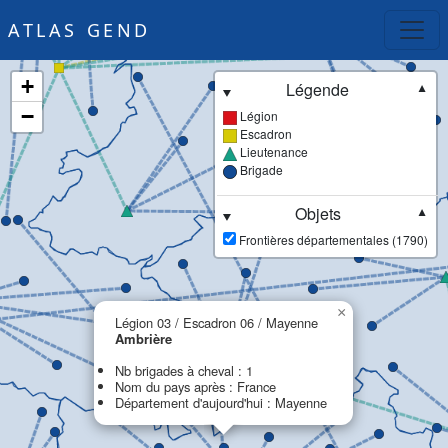
ATLAS GEND
+
Légende
▼
−
Légion
Escadron
Lieutenance
Brigade
Objets
▼
Frontières départementales (1790)
×
Légion 03 / Escadron 06 / Mayenne
Ambrière
Nb brigades à cheval : 1
Nom du pays après : France
Département d'aujourd'hui : Mayenne