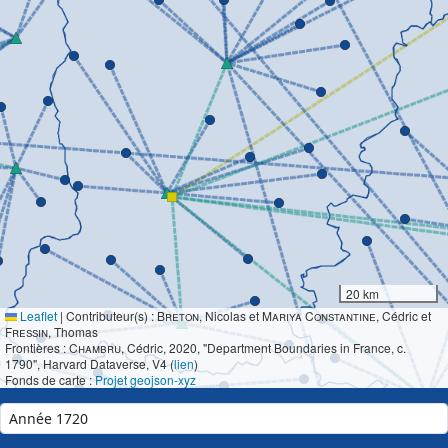
20 km
Leaflet
|
Contributeur(s) :
Breton
, Nicolas et
Mariya Constantine
, Cédric et
Fressin
, Thomas
Frontières :
Chambru
, Cédric, 2020, "Department Boundaries in France, c.
1790", Harvard Dataverse, V4 (
lien
)
Fonds de carte :
Projet geojson-xyz