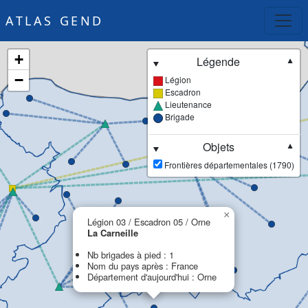
ATLAS GEND
+
Légende
▼
−
Légion
Escadron
Lieutenance
Brigade
Objets
▼
Frontières départementales (1790)
×
Légion 03 / Escadron 05 / Orne
La Carneille
Nb brigades à pied : 1
Nom du pays après : France
Département d'aujourd'hui : Orne