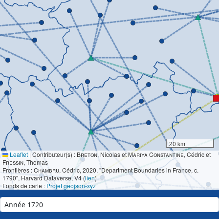
20 km
Leaflet
|
Contributeur(s) :
Breton
, Nicolas et
Mariya Constantine
, Cédric et
Fressin
, Thomas
Frontières :
Chambru
, Cédric, 2020, "Department Boundaries in France, c.
1790", Harvard Dataverse, V4 (
lien
)
Fonds de carte :
Projet geojson-xyz