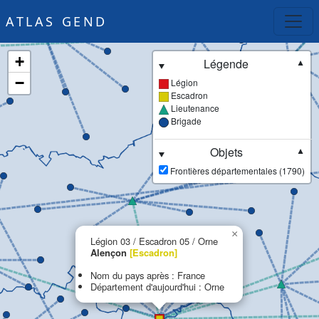
ATLAS GEND
+
Légende
▼
−
Légion
Escadron
Lieutenance
Brigade
Objets
▼
Frontières départementales (1790)
×
Légion 03 / Escadron 05 / Orne
Alençon
[Escadron]
Nom du pays après : France
Département d'aujourd'hui : Orne