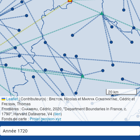
20 km
Leaflet
|
Contributeur(s) :
Breton
, Nicolas et
Mariya Constantine
, Cédric et
Fressin
, Thomas
Frontières :
Chambru
, Cédric, 2020, "Department Boundaries in France, c.
1790", Harvard Dataverse, V4 (
lien
)
Fonds de carte :
Projet geojson-xyz