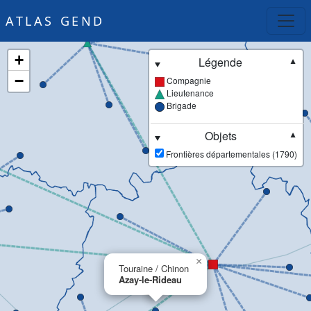
ATLAS GEND
+
Légende
▼
−
Compagnie
Lieutenance
Brigade
Objets
▼
Frontières départementales (1790)
×
Touraine / Chinon
Azay-le-Rideau