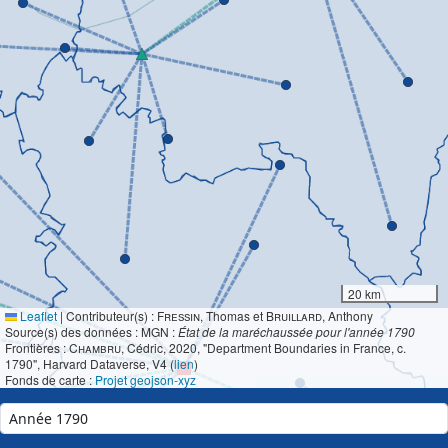
20 km
Leaflet
|
Contributeur(s) :
Fressin
, Thomas et
Bruillard
, Anthony
Source(s) des données : MGN :
État de la maréchaussée pour l'année 1790
Frontières :
Chambru
, Cédric, 2020, "Department Boundaries in France, c.
1790", Harvard Dataverse, V4 (
lien
)
Fonds de carte :
Projet geojson-xyz