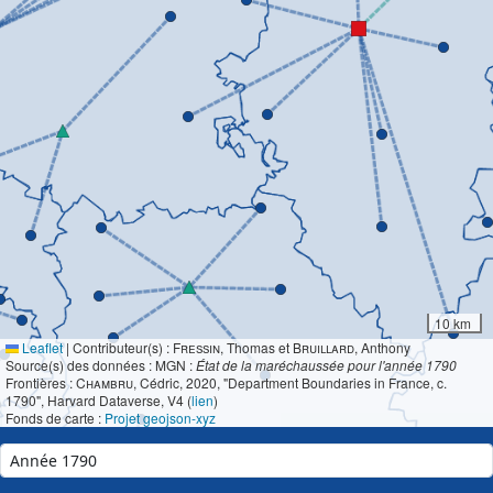
10 km
Leaflet
|
Contributeur(s) :
Fressin
, Thomas et
Bruillard
, Anthony
Source(s) des données : MGN :
État de la maréchaussée pour l'année 1790
Frontières :
Chambru
, Cédric, 2020, "Department Boundaries in France, c.
1790", Harvard Dataverse, V4 (
lien
)
Fonds de carte :
Projet geojson-xyz