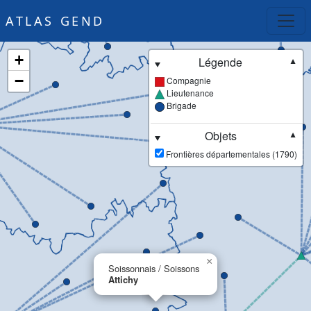
ATLAS GEND
+
Légende
▼
−
Compagnie
Lieutenance
Brigade
Objets
▼
Frontières départementales (1790)
×
Soissonnais / Soissons
Attichy