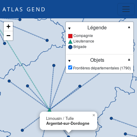
ATLAS GEND
+
Légende
▼
−
Compagnie
Lieutenance
Brigade
Objets
▼
Frontières départementales (1790)
×
Limousin / Tulle
Argentat-sur-Dordogne