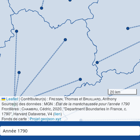
20 km
Leaflet
|
Contributeur(s) :
Fressin
, Thomas et
Bruillard
, Anthony
Source(s) des données : MGN :
État de la maréchaussée pour l'année 1790
Frontières :
Chambru
, Cédric, 2020, "Department Boundaries in France, c.
1790", Harvard Dataverse, V4 (
lien
)
Fonds de carte :
Projet geojson-xyz