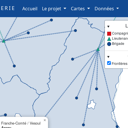
ERIE
(current)
Accueil
Le projet
Cartes
Données
L
Compagn
Lieutenan
Brigade
Frontières
×
Franche-Comté / Vesoul
Arcey