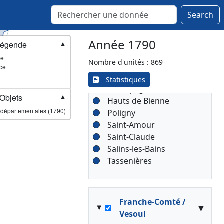
Search
Franche-Comté /
▾
Année 1790
égende
Lons-le-Saunier
▼
ie
Nombre d'unités : 869
Lons-le-Saunier
ce
[Lieutenance]
Statistiques
Champagnole
Objets
▼
Hauts de Bienne
 départementales (1790)
Poligny
Saint-Amour
Saint-Claude
Salins-les-Bains
Tassenières
Franche-Comté /
▾
Vesoul