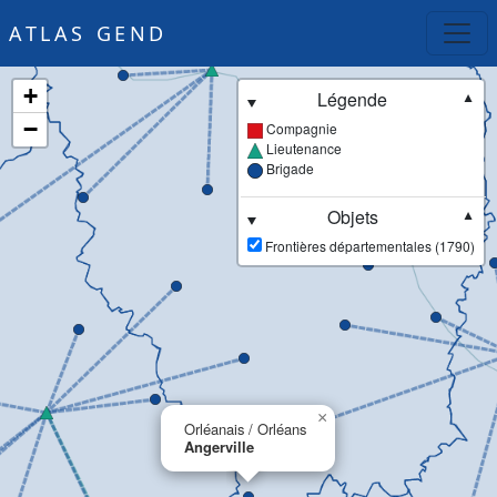
ATLAS GEND
+
Légende
▼
−
Compagnie
Lieutenance
Brigade
Objets
▼
Frontières départementales (1790)
×
Orléanais / Orléans
Angerville