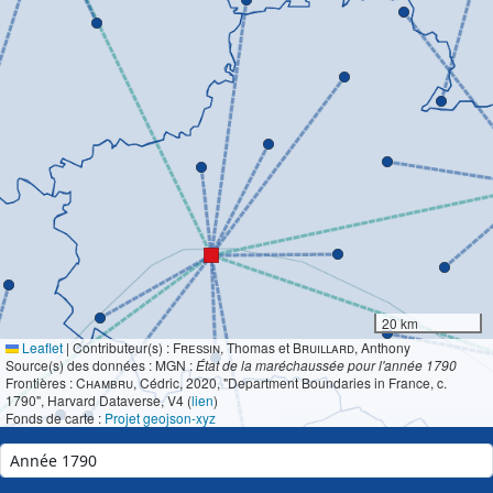
20 km
Leaflet
|
Contributeur(s) :
Fressin
, Thomas et
Bruillard
, Anthony
Source(s) des données : MGN :
État de la maréchaussée pour l'année 1790
Frontières :
Chambru
, Cédric, 2020, "Department Boundaries in France, c.
1790", Harvard Dataverse, V4 (
lien
)
Fonds de carte :
Projet geojson-xyz