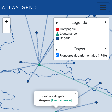
ATLAS GEND
+
Légende
▼
−
Compagnie
Lieutenance
Brigade
Objets
▼
Frontières départementales (1790)
×
Touraine / Angers
Angers
[Lieutenance]