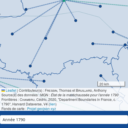
20 km
Leaflet
|
Contributeur(s) :
Fressin
, Thomas et
Bruillard
, Anthony
Source(s) des données : MGN :
État de la maréchaussée pour l'année 1790
Frontières :
Chambru
, Cédric, 2020, "Department Boundaries in France, c.
1790", Harvard Dataverse, V4 (
lien
)
Fonds de carte :
Projet geojson-xyz