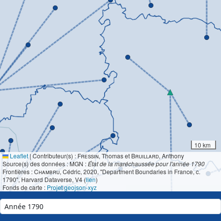
10 km
Leaflet
|
Contributeur(s) :
Fressin
, Thomas et
Bruillard
, Anthony
Source(s) des données : MGN :
État de la maréchaussée pour l'année 1790
Frontières :
Chambru
, Cédric, 2020, "Department Boundaries in France, c.
1790", Harvard Dataverse, V4 (
lien
)
Fonds de carte :
Projet geojson-xyz