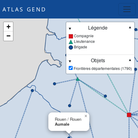
ATLAS GEND
+
Légende
▼
−
Compagnie
Lieutenance
Brigade
Objets
▼
Frontières départementales (1790)
×
Rouen / Rouen
Aumale