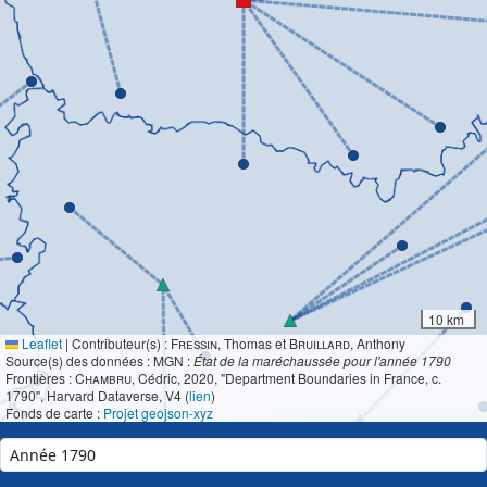
10 km
Leaflet
|
Contributeur(s) :
Fressin
, Thomas et
Bruillard
, Anthony
Source(s) des données : MGN :
État de la maréchaussée pour l'année 1790
Frontières :
Chambru
, Cédric, 2020, "Department Boundaries in France, c.
1790", Harvard Dataverse, V4 (
lien
)
Fonds de carte :
Projet geojson-xyz