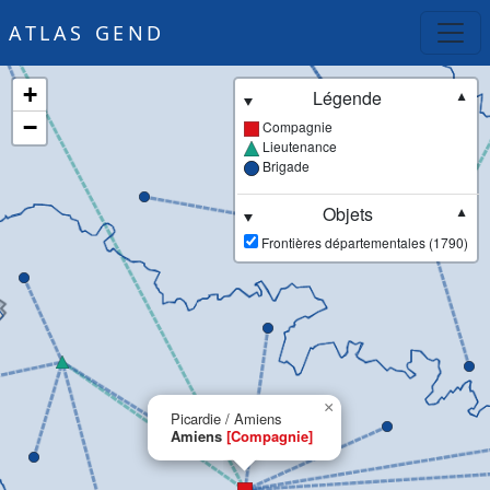
ATLAS GEND
+
Légende
▼
−
Compagnie
Lieutenance
Brigade
Objets
▼
Frontières départementales (1790)
×
Picardie / Amiens
Amiens
[Compagnie]