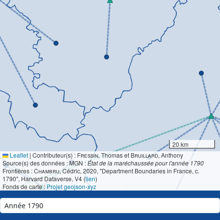
20 km
Leaflet
|
Contributeur(s) :
Fressin
, Thomas et
Bruillard
, Anthony
Source(s) des données : MGN :
État de la maréchaussée pour l'année 1790
Frontières :
Chambru
, Cédric, 2020, "Department Boundaries in France, c.
1790", Harvard Dataverse, V4 (
lien
)
Fonds de carte :
Projet geojson-xyz