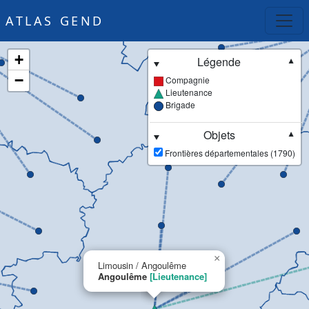
ATLAS GEND
+
Légende
▼
−
Compagnie
Lieutenance
Brigade
Objets
▼
Frontières départementales (1790)
×
Limousin / Angoulême
Angoulême
[Lieutenance]