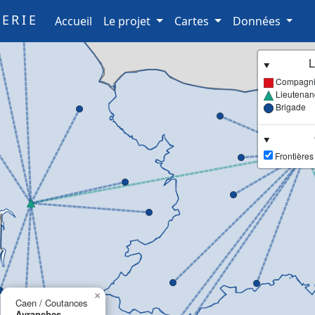
ERIE
(current)
Accueil
Le projet
Cartes
Données
L
Compagn
Lieutenan
Brigade
Frontières
×
Caen / Coutances
Avranches