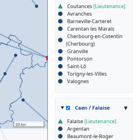
Coutances
[Lieutenance]
Avranches
Barneville-Carteret
Carentan les Marais
Cherbourg-en-Cotentin
(Cherbourg)
Granville
Pontorson
Saint-Lô
Torigny-les-Villes
Valognes
▾
Caen / Falaise
Falaise
[Lieutenance]
20 km
Argentan
Beaumont-le-Roger