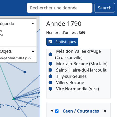
Search
▾
Caen / Caen
Année 1790
égende
▼
ie
Caen
[Compagnie]
Nombre d'unités : 869
ce
Bayeux
Statistiques
Condé-en-Normandie
Objets
Mézidon Vallée d'Auge
▼
(Croissanville)
 départementales (1790)
Mortain-Bocage (Mortain)
Saint-Hilaire-du-Harcouët
Tilly-sur-Seulles
Villers-Bocage
Vire Normandie (Vire)
▾
Caen / Coutances