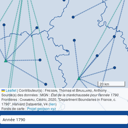
20 km
Leaflet
|
Contributeur(s) :
Fressin
, Thomas et
Bruillard
, Anthony
Source(s) des données : MGN :
État de la maréchaussée pour l'année 1790
Frontières :
Chambru
, Cédric, 2020, "Department Boundaries in France, c.
1790", Harvard Dataverse, V4 (
lien
)
Fonds de carte :
Projet geojson-xyz