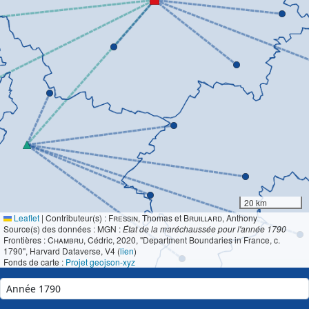
20 km
Leaflet
|
Contributeur(s) :
Fressin
, Thomas et
Bruillard
, Anthony
Source(s) des données : MGN :
État de la maréchaussée pour l'année 1790
Frontières :
Chambru
, Cédric, 2020, "Department Boundaries in France, c.
1790", Harvard Dataverse, V4 (
lien
)
Fonds de carte :
Projet geojson-xyz