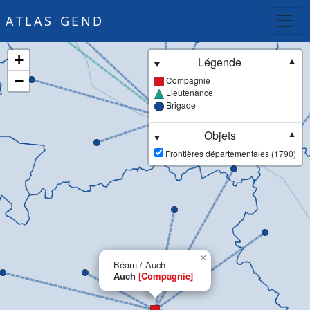
ATLAS GEND
+
Légende
▼
−
Compagnie
Lieutenance
Brigade
Objets
▼
Frontières départementales (1790)
×
Béarn / Auch
Auch
[Compagnie]