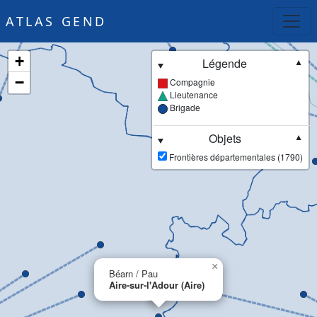
ATLAS GEND
+
Légende
▼
−
Compagnie
Lieutenance
Brigade
Objets
▼
Frontières départementales (1790)
×
Béarn / Pau
Aire-sur-l'Adour (Aire)