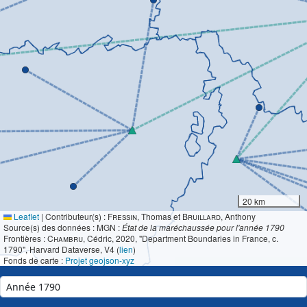
20 km
Leaflet
|
Contributeur(s) :
Fressin
, Thomas et
Bruillard
, Anthony
Source(s) des données : MGN :
État de la maréchaussée pour l'année 1790
Frontières :
Chambru
, Cédric, 2020, "Department Boundaries in France, c.
1790", Harvard Dataverse, V4 (
lien
)
Fonds de carte :
Projet geojson-xyz