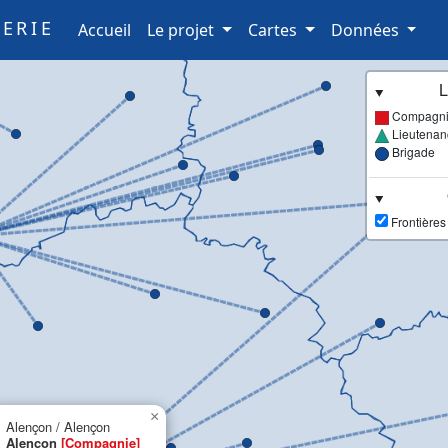
ERIE
(current)
Accueil
Le projet
Cartes
Données
L
Compagn
Lieutenan
Brigade
Frontières
×
Alençon / Alençon
Alençon
[Compagnie]