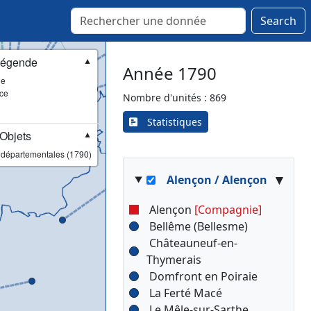
Search
égende
▼
Année 1790
ie
ce
Nombre d'unités : 869
Statistiques
Objets
▼
 départementales (1790)
▾
Alençon / Alençon
Alençon
[Compagnie]
Bellême (Bellesme)
Châteauneuf-en-
Thymerais
Domfront en Poiraie
La Ferté Macé
Le Mêle-sur-Sarthe