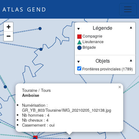
ATLAS GEND
+
Légende
▼
−
Compagnie
Lieutenance
Brigade
Objets
▼
Frontières provinciales (1789)
×
Touraine / Tours
Amboise
Numérisation :
GR_YB_803/Touraine/IMG_20210205_102138.jpg
Nb hommes : 4
Nb chevaux : 4
Casernement : oui