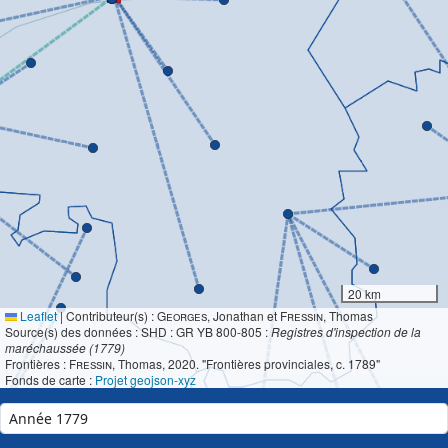
20 km
Leaflet
|
Contributeur(s) :
Georges
, Jonathan et
Fressin
, Thomas
Source(s) des données : SHD : GR YB 800-805 :
Registres d'inspection de la
maréchaussée (1779)
Frontières :
Fressin
, Thomas, 2020. "Frontières provinciales, c. 1789"
Fonds de carte :
Projet geojson-xyz