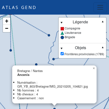
ATLAS GEND
+
Légende
▼
−
Compagnie
Lieutenance
Brigade
Objets
▼
Frontières provinciales (1789)
×
Bretagne / Nantes
Ancenis
Numérisation :
GR_YB_803/Bretagne/IMG_20210205_104821.jpg
Nb hommes : 4
Nb chevaux : 4
Casernement : non