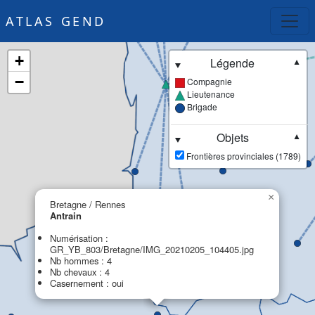
ATLAS GEND
+
Légende
▼
−
Compagnie
Lieutenance
Brigade
Objets
▼
Frontières provinciales (1789)
×
Bretagne / Rennes
Antrain
Numérisation :
GR_YB_803/Bretagne/IMG_20210205_104405.jpg
Nb hommes : 4
Nb chevaux : 4
Casernement : oui