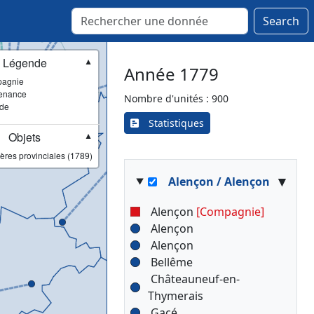
Search
Légende
▼
Année 1779
agnie
enance
Nombre d'unités : 900
ade
Statistiques
Objets
▼
ères provinciales (1789)
▾
Alençon / Alençon
Alençon
[Compagnie]
Alençon
Alençon
Bellême
Châteauneuf-en-
Thymerais
Gacé