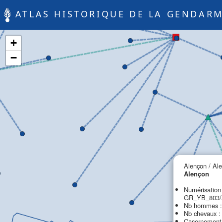
ATLAS HISTORIQUE DE LA GENDARM
+
−
Alençon / Al
Alençon
Numérisation
GR_YB_803/A
Nb hommes :
Nb chevaux :
Casernement 