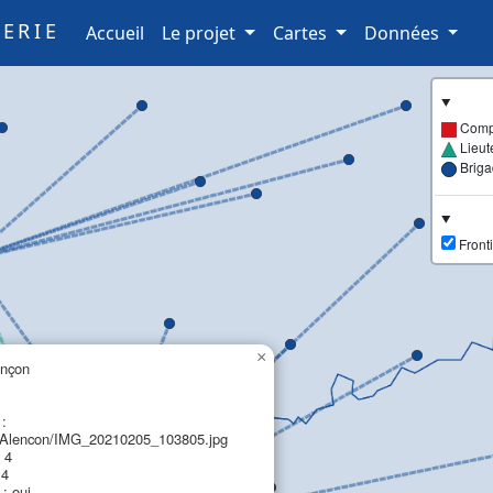
ERIE
(current)
Accueil
Le projet
Cartes
Données
Comp
Lieut
Brig
Fronti
×
ençon
 :
lencon/IMG_20210205_103805.jpg
 4
 4
: oui