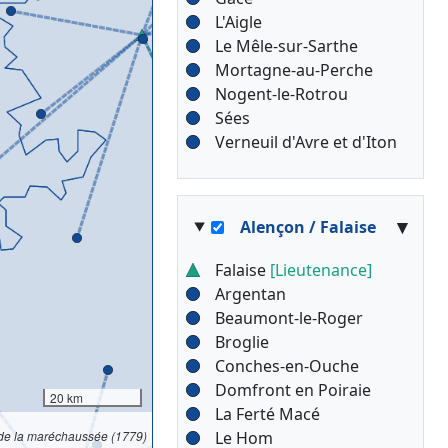
L'Aigle
Le Mêle-sur-Sarthe
Mortagne-au-Perche
Nogent-le-Rotrou
Sées
Verneuil d'Avre et d'Iton
▾
Alençon / Falaise
Falaise
[Lieutenance]
Argentan
Beaumont-le-Roger
Broglie
Conches-en-Ouche
Domfront en Poiraie
20 km
La Ferté Macé
 de la maréchaussée (1779)
Le Hom