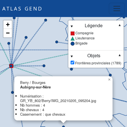
ATLAS GEND
+
Légende
▼
−
Compagnie
Lieutenance
Brigade
Objets
▼
Frontières provinciales (1789)
×
Berry / Bourges
Aubigny-sur-Nère
Numérisation :
GR_YB_802/Berry/IMG_20210205_095204.jpg
Nb hommes : 4
Nb chevaux : 4
Casernement : que chevaux