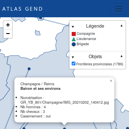
ATLAS GEND
+
Légende
▼
−
Compagnie
Lieutenance
Brigade
Objets
▼
Frontières provinciales (1789)
×
Champagne / Reims
Bairon et ses environs
Numérisation :
GR_YB_801/Champagne/IMG_20210202_140412.jpg
Nb hommes : 4
Nb chevaux : 3
Casernement : oui