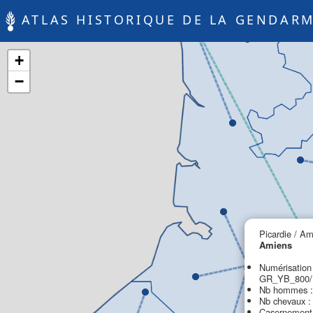
ATLAS HISTORIQUE DE LA GENDARM
+
−
Picardie / A
Amiens
Numérisation
GR_YB_800/P
Nb hommes :
Nb chevaux :
Casernement 