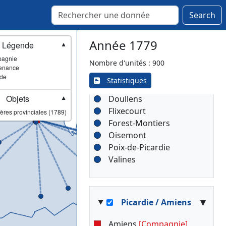
Search
▾
Picardie / Abbeville
Année 1779
Légende
▼
agnie
Abbeville
[Lieutenance]
Nombre d'unités : 900
enance
Abbeville
ade
Statistiques
Abbeville
Objets
Doullens
▼
Flixecourt
ères provinciales (1789)
Forest-Montiers
Oisemont
Poix-de-Picardie
Valines
▾
Picardie / Amiens
Amiens
[Compagnie]