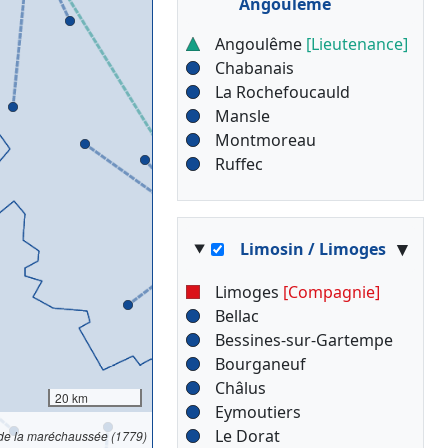
Angoulême
Angoulême
[Lieutenance]
Chabanais
La Rochefoucauld
Mansle
Montmoreau
Ruffec
▾
Limosin / Limoges
Limoges
[Compagnie]
Bellac
Bessines-sur-Gartempe
Bourganeuf
Châlus
20 km
Eymoutiers
Le Dorat
 de la maréchaussée (1779)