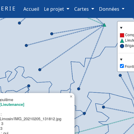
ERIE
(current)
Accueil
Le projet
Cartes
Données
Comp
Lieut
Brig
Fronti
×
goulême
[Lieutenance]
 :
imosin/IMG_20210205_131812.jpg
 3
 3
: oui