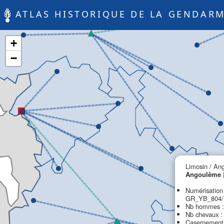
ATLAS HISTORIQUE DE LA GENDARM
+
−
Limosin / An
Angoulême
Numérisation
GR_YB_804/L
Nb hommes :
Nb chevaux :
Casernement 