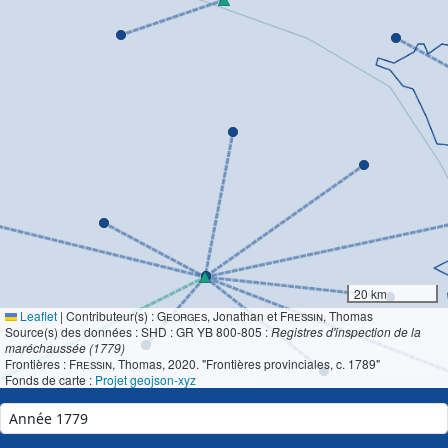
20 km
Leaflet
|
Contributeur(s) :
Georges
, Jonathan et
Fressin
, Thomas
Source(s) des données : SHD : GR YB 800-805 :
Registres d'inspection de la
maréchaussée (1779)
Frontières :
Fressin
, Thomas, 2020. "Frontières provinciales, c. 1789"
Fonds de carte :
Projet geojson-xyz