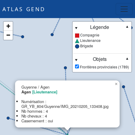
ATLAS GEND
+
Légende
▼
−
Compagnie
Lieutenance
Brigade
Objets
▼
Frontières provinciales (1789)
×
Guyenne / Agen
Agen
[Lieutenance]
Numérisation :
GR_YB_804/Guyenne/IMG_20210205_133408.jpg
Nb hommes : 4
Nb chevaux : 4
Casernement : oui