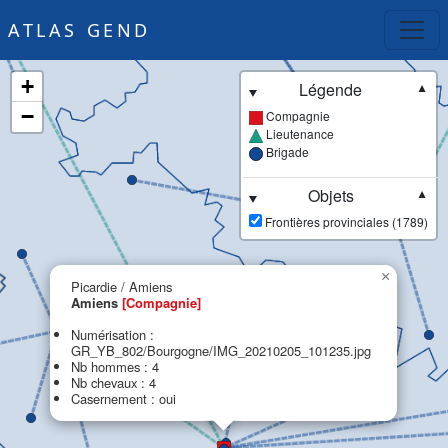
ATLAS GEND
+
Légende
▼
−
Compagnie
Lieutenance
Brigade
Objets
▼
Frontières provinciales (1789)
×
Picardie / Amiens
Amiens
[Compagnie]
Numérisation :
GR_YB_802/Bourgogne/IMG_20210205_101235.jpg
Nb hommes : 4
Nb chevaux : 4
Casernement : oui