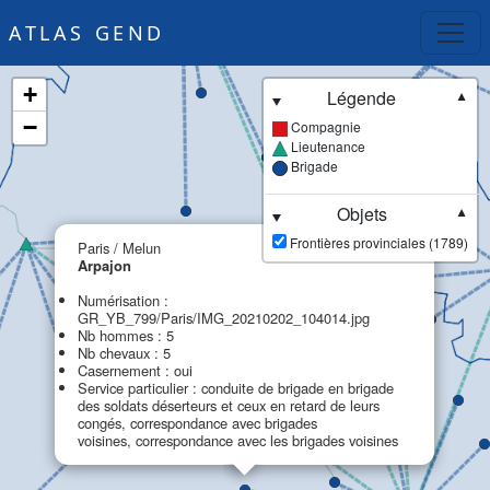
ATLAS GEND
+
Légende
▼
−
Compagnie
Lieutenance
Brigade
Objets
▼
×
Frontières provinciales (1789)
Paris / Melun
Arpajon
Numérisation :
GR_YB_799/Paris/IMG_20210202_104014.jpg
Nb hommes : 5
Nb chevaux : 5
Casernement : oui
Service particulier : conduite de brigade en brigade
des soldats déserteurs et ceux en retard de leurs
congés, correspondance avec brigades
voisines, correspondance avec les brigades voisines