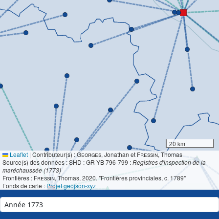
20 km
Leaflet
|
Contributeur(s) :
Georges
, Jonathan et
Fressin
, Thomas
Source(s) des données : SHD : GR YB 796-799 :
Registres d'inspection de la
maréchaussée (1773)
Frontières :
Fressin
, Thomas, 2020. "Frontières provinciales, c. 1789"
Fonds de carte :
Projet geojson-xyz