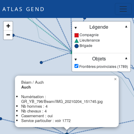
ATLAS GEND
+
Légende
▼
−
Compagnie
Lieutenance
Brigade
Objets
▼
Frontières provinciales (1789)
×
Béarn / Auch
Auch
Numérisation :
GR_YB_796/Bearn/IMG_20210204_151745.jpg
Nb hommes : 4
Nb chevaux : 4
Casernement : oui
Service particulier : voir 1772