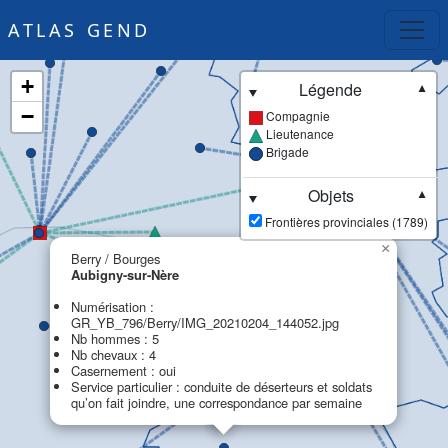
ATLAS GEND
+
Légende
▼
−
Compagnie
Lieutenance
Brigade
Objets
▼
Frontières provinciales (1789)
×
Berry / Bourges
Aubigny-sur-Nère
Numérisation :
GR_YB_796/Berry/IMG_20210204_144052.jpg
Nb hommes : 5
Nb chevaux : 4
Casernement : oui
Service particulier : conduite de déserteurs et soldats
qu’on fait joindre, une correspondance par semaine