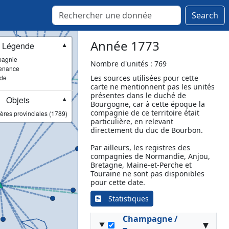
Search
Champagne /
▾
Année 1773
Légende
Sainte-Menehould
▼
agnie
Nombre d'unités : 769
Autry
enance
ade
Les sources utilisées pour cette
Auve
carte ne mentionnent pas les unités
Montfaucon-d'Argonne
présentes dans le duché de
Objets
▼
Possesse
Bourgogne, car à cette époque la
compagnie de ce territoire était
ères provinciales (1789)
Saint-Dizier
particulière, en relevant
Sainte-Menehould
directement du duc de Bourbon.
[Lieutenance]
Par ailleurs, les registres des
Sainte-Menehould
compagnies de Normandie, Anjou,
Sainte-Menehould
Bretagne, Maine-et-Perche et
Touraine ne sont pas disponibles
Vitry-le-François
pour cette date.
Statistiques
Champagne /
▾