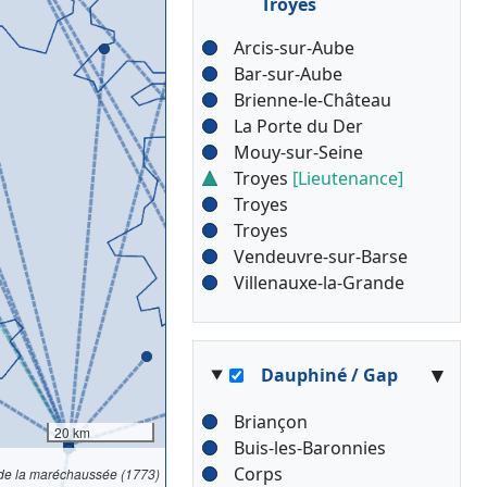
Troyes
Arcis-sur-Aube
Bar-sur-Aube
Brienne-le-Château
La Porte du Der
Mouy-sur-Seine
Troyes
[Lieutenance]
Troyes
Troyes
Vendeuvre-sur-Barse
Villenauxe-la-Grande
▾
Dauphiné / Gap
Briançon
20 km
Buis-les-Baronnies
Corps
 de la maréchaussée (1773)