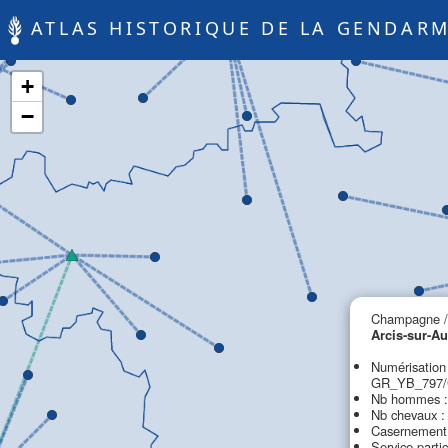
ATLAS HISTORIQUE DE LA GENDARM
+
−
Champagne /
Arcis-sur-A
Numérisation
GR_YB_797/
Nb hommes :
Nb chevaux :
Casernement 
Service partic