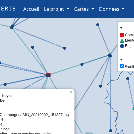
ERIE
(current)
Accueil
Le projet
Cartes
Données
Comp
Lieut
Brig
Fronti
×
 Troyes
ube
 :
Champagne/IMG_20210202_151327.jpg
 4
 4
: non
ulier : aucun service particulier