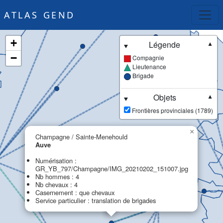
ATLAS GEND
+
Légende
▼
−
Compagnie
Lieutenance
Brigade
Objets
▼
Frontières provinciales (1789)
×
Champagne / Sainte-Menehould
Auve
Numérisation :
GR_YB_797/Champagne/IMG_20210202_151007.jpg
Nb hommes : 4
Nb chevaux : 4
Casernement : que chevaux
Service particulier : translation de brigades