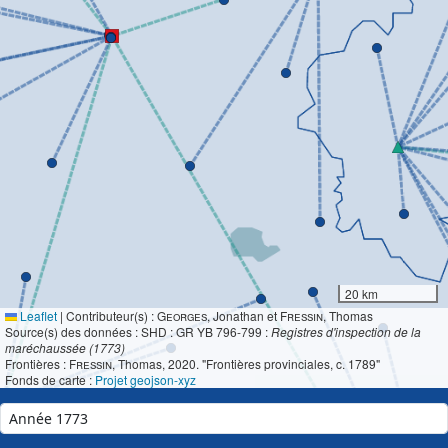
20 km
Leaflet
|
Contributeur(s) :
Georges
, Jonathan et
Fressin
, Thomas
Source(s) des données : SHD : GR YB 796-799 :
Registres d'inspection de la
maréchaussée (1773)
Frontières :
Fressin
, Thomas, 2020. "Frontières provinciales, c. 1789"
Fonds de carte :
Projet geojson-xyz